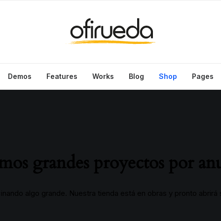
Demos
Features
Works
Blog
Shop
Pages
os grandes proyectos por an
inando algo grande. Nuestra tienda está en obras y pronto abrirá 