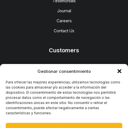
Testimonials
Journal
Careers
Contact Us
Customers
Faqs
Gestionar consentimiento
Shipping
Para ofrecer las mejores experiencias, utilizamos tecnologías como
las cookies para almacenar y/o acceder a la información del
Returns
dispositivo. El consentimiento de estas tecnologías nos permitirá
procesar datos como el comportamiento de navegación o las
Terms
identificaciones únicas en este sitio. No consentir o retirar el
consentimiento, puede afectar negativamente a ciertas
Privacy
características y funciones.