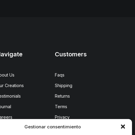
avigate
Customers
bout Us
Faqs
ur Creations
Shipping
estimonials
Returns
ournal
Terms
areers
Privacy
Gestionar consentimiento
ontact Us