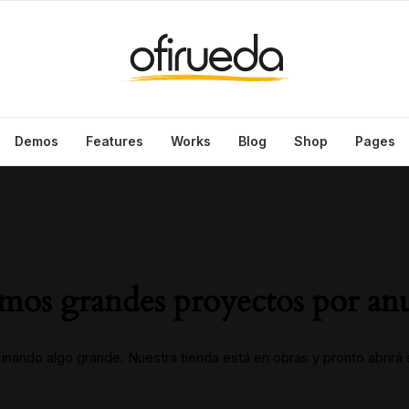
Demos
Features
Works
Blog
Shop
Pages
os grandes proyectos por an
inando algo grande. Nuestra tienda está en obras y pronto abrirá 