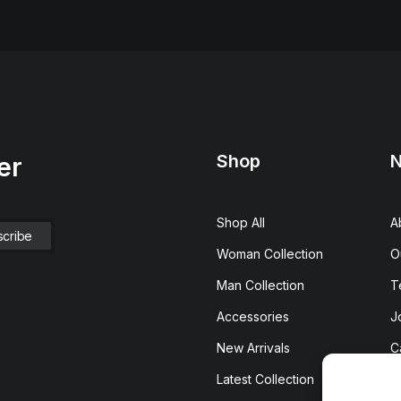
Shop
N
er
Shop All
A
Woman Collection
O
Man Collection
T
Accessories
J
New Arrivals
C
Latest Collection
C