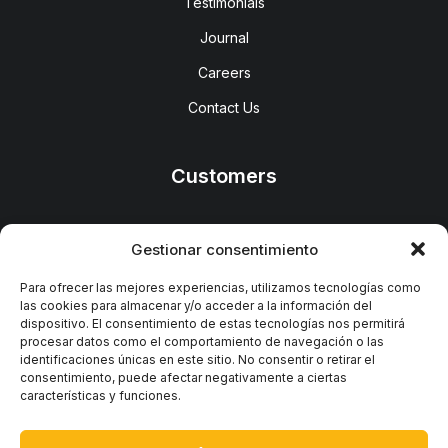
Testimonials
Journal
Careers
Contact Us
Customers
Faqs
Gestionar consentimiento
Shipping
Para ofrecer las mejores experiencias, utilizamos tecnologías como
las cookies para almacenar y/o acceder a la información del
Returns
dispositivo. El consentimiento de estas tecnologías nos permitirá
procesar datos como el comportamiento de navegación o las
Terms
identificaciones únicas en este sitio. No consentir o retirar el
consentimiento, puede afectar negativamente a ciertas
Privacy
características y funciones.